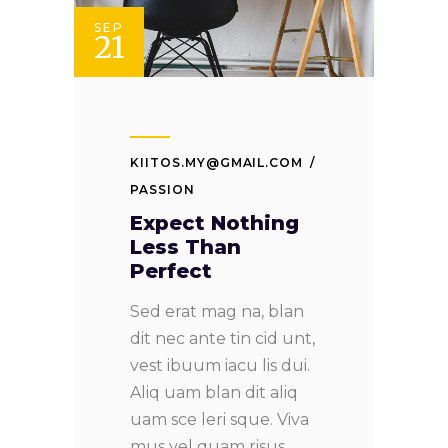
SEP
21
KIITOS.MY@GMAIL.COM
PASSION
Expect Nothing
Less Than
Perfect
Sed erat mag na, blan
dit nec ante tin cid unt,
vest ibuum iacu lis dui.
Aliq uam blan dit aliq
uam sce leri sque. Viva
mus vel quam risus.