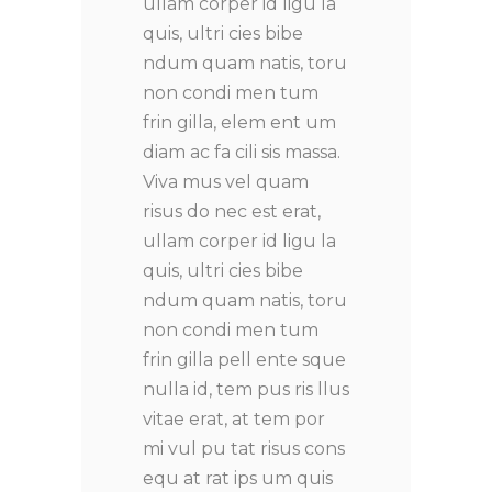
ullam corper id ligu la
quis, ultri cies bibe
ndum quam natis, toru
non condi men tum
frin gilla, elem ent um
diam ac fa cili sis massa.
Viva mus vel quam
risus do nec est erat,
ullam corper id ligu la
quis, ultri cies bibe
ndum quam natis, toru
non condi men tum
frin gilla pell ente sque
nulla id, tem pus ris llus
vitae erat, at tem por
mi vul pu tat risus cons
equ at rat ips um quis