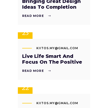
Bringing Great Design
Ideas To Completion
READ MORE
SEP
23
KIITOS.MY@GMAIL.COM
Live Life Smart And
Focus On The Positive
READ MORE
SEP
22
KIITOS.MY@GMAIL.COM