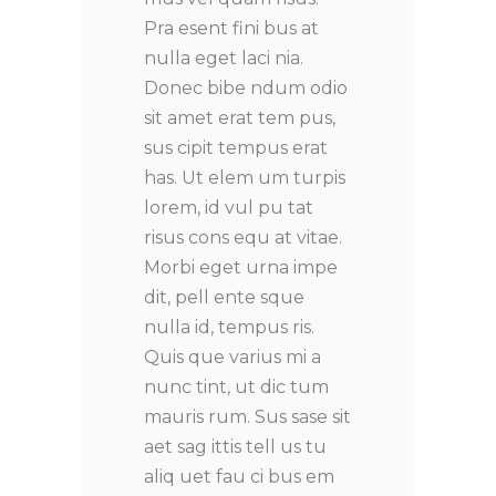
Pra esent fini bus at
nulla eget laci nia.
Donec bibe ndum odio
sit amet erat tem pus,
sus cipit tempus erat
has. Ut elem um turpis
lorem, id vul pu tat
risus cons equ at vitae.
Morbi eget urna impe
dit, pell ente sque
nulla id, tempus ris.
Quis que varius mi a
nunc tint, ut dic tum
mauris rum. Sus sase sit
aet sag ittis tell us tu
aliq uet fau ci bus em