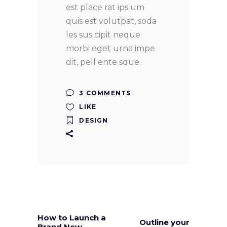
est place rat ips um
quis est volutpat, soda
les sus cipit neque
morbi eget urna impe
dit, pell ente sque.
3 COMMENTS
LIKE
DESIGN
How to Launch a
Outline your
Brand New